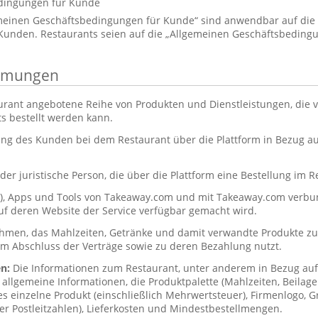
dingungen für Kunde
emeinen Geschäftsbedingungen für Kunde“ sind anwendbar auf di
unden. Restaurants seien auf die „Allgemeinen Geschäftsbedingu
immungen
urant angebotene Reihe von Produkten und Dienstleistungen, die
s bestellt werden kann.
ung des Kunden bei dem Restaurant über die Plattform in Bezug 
der juristische Person, die über die Plattform eine Bestellung im R
s), Apps und Tools von Takeaway.com und mit Takeaway.com ver
uf deren Website der Service verfügbar gemacht wird.
hmen, das Mahlzeiten, Getränke und damit verwandte Produkte zub
um Abschluss der Verträge sowie zu deren Bezahlung nutzt.
en:
Die Informationen zum Restaurant, unter anderem in Bezug a
allgemeine Informationen, die Produktpalette (Mahlzeiten, Beilag
des einzelne Produkt (einschließlich Mehrwertsteuer), Firmenlogo, Gr
er Postleitzahlen), Lieferkosten und Mindestbestellmengen.