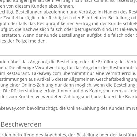
erpflichtungen gemäß dem Vertrag nicht nachkommt, ist Takeaway.
ngen von diesem Kunden abzulehnen.
echtigt, Bestellungen abzulehnen und Verträge im Namen des Rest
Zweifel bezüglich der Richtigkeit oder Echtheit der Bestellung od
ibt oder falls das Restaurant keinen Vertrag mit der Kunde schlie
fgibt, die nachweislich falsch oder betrügerisch sind, ist Takeawa
u erstatten. Wenn der Kunde Bestellungen aufgibt, die falsch oder 
es der Polizei melden.
en über das Angebot, die Bestellung oder die Erfüllung des Vert
en. Die alleinige Verantwortung für das Angebot des Restaurants 
eim Restaurant. Takeaway.com übernimmt nur eine Vermittlerrolle.
timmungen aus Artikel 6 dieser Allgemeinen Geschäftsbedingung
ttung einer Online-Zahlung nur dann möglich, wenn die Bestellung n
n. Die Rückerstattung erfolgt immer auf das Konto, von dem aus 
 der vom Kunden verwendeten Zahlungsmethode dauert die Bearbe
.
akeaway.com bevollmächtigt, die Online-Zahlung des Kundes im 
n Beschwerden
rden betreffend des Angebotes, der Bestellung oder der Ausführ