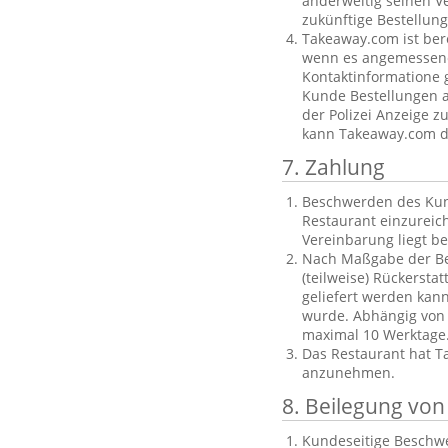
anderweitig seinen V
zukünftige Bestellu
Takeaway.com ist ber
wenn es angemessene 
Kontaktinformatione g
Kunde Bestellungen au
der Polizei Anzeige z
kann Takeaway.com di
7. Zahlung
Beschwerden des Kund
Restaurant einzureich
Vereinbarung liegt b
Nach Maßgabe der Bes
(teilweise) Rückersta
geliefert werden kan
wurde. Abhängig von
maximal 10 Werktage
Das Restaurant hat T
anzunehmen.
8. Beilegung vo
Kundeseitige Beschwe