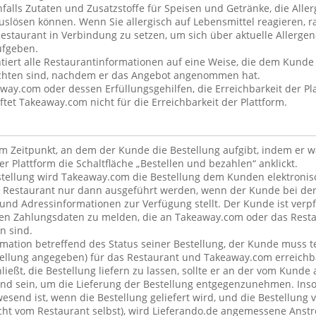
alls Zutaten und Zusatzstoffe für Speisen und Getränke, die Alle
uslösen können. Wenn Sie allergisch auf Lebensmittel reagieren, ra
estaurant in Verbindung zu setzen, um sich über aktuelle Allergen
ufgeben.
iert alle Restaurantinformationen auf eine Weise, die dem Kunde 
ichten sind, nachdem er das Angebot angenommen hat.
away.com oder dessen Erfüllungsgehilfen, die Erreichbarkeit der Pla
et Takeaway.com nicht für die Erreichbarkeit der Plattform.
dem Zeitpunkt, an dem der Kunde die Bestellung aufgibt, indem er 
er Plattform die Schaltfläche „Bestellen und bezahlen“ anklickt.
tellung wird Takeaway.com die Bestellung dem Kunden elektronisc
 Restaurant nur dann ausgeführt werden, wenn der Kunde bei der
 und Adressinformationen zur Verfügung stellt. Der Kunde ist verpfl
en Zahlungsdaten zu melden, die an Takeaway.com oder das Resta
n sind.
rmation betreffend des Status seiner Bestellung, der Kunde muss t
stellung angegeben) für das Restaurant und Takeaway.com erreichb
ließt, die Bestellung liefern zu lassen, sollte er an der vom Kund
nd sein, um die Lieferung der Bestellung entgegenzunehmen. Inso
esend ist, wenn die Bestellung geliefert wird, und die Bestellung 
nicht vom Restaurant selbst), wird Lieferando.de angemessene An