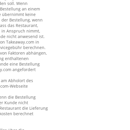
den soll. Wenn
e Bestellung an einem
de übernimmt keine
s der Bestellung, wenn
dass das Restaurant,
de in Anspruch nimmt,
nde nicht anwesend ist.
 von Takeaway.com in
rvicegebühr berechnen.
e von Faktoren abhängen,
ng enthaltenen
unde eine Bestellung
ay.com angefordert
t am Abholort des
y.com-Webseite
wenn die Bestellung
der Kunde nicht
Restaurant die Lieferung
kosten berechnet