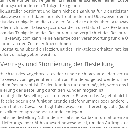
kann der Kunde nach eigenem Ermessen entscheiden, einem Zustel
ahlungsmethoden ein Trinkgeld zu geben.
 die Zusteller bestimmt und kann nicht als Zahlung für Dienstleis
keaway.com tritt dabei nur als Treuhänder und Überweiser der Tr
t das Trinkgeld an die Zusteller, falls diese direkt über Takeawa
teller nicht über Takeaway.com, sondern direkt durch das Restaura
om das Trinkgeld an das Restaurant und verpflichtet das Restaura
n. Takeaway.com kann keine Garantie oder Verantwortung für die 
aurant an den Zusteller übernehmen.
estätigung über die Platzierung des Trinkgeldes erhalten hat, ka
 oder zurückgegeben werden.
 Vertrags und Stornierung der Bestellung
blichkeit des Angebots ist es der Kunde nicht gestattet, den Vertr
Takeaway.com gegenüber nicht vom Kunde aufgelöst werden. Eine
 dem Restaurant ist für den Kunden nur dann möglich, wenn das 
rnierung der Bestellung durch den Kunden möglich ist.
rechtigt, die Bestellung zu stornieren, z.B. wenn das Angebot nicht
falsche oder nicht funktionierende Telefonnummer oder andere 
nn höhere Gewalt vorliegt.Takeaway.com ist berechtigt, alle (kün
, sollten entsprechende Gründe vorliegen.
alsche Bestellung (z.B. indem er falsche Kontaktinformationen an
 Lieferungs- oder Abholungsort anwesend ist, um den Auftrag zu e