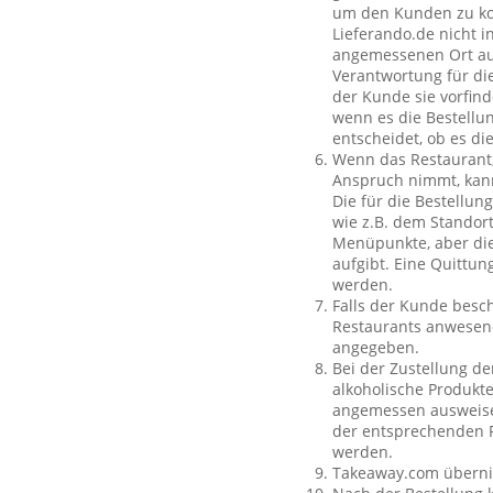
um den Kunden zu kon
Lieferando.de nicht i
angemessenen Ort auß
Verantwortung für die
der Kunde sie vorfind
wenn es die Bestellun
entscheidet, ob es di
Wenn das Restaurant,
Anspruch nimmt, kan
Die für die Bestellu
wie z.B. dem Standor
Menüpunkte, aber die
aufgibt. Eine Quittu
werden.
Falls der Kunde besch
Restaurants anwesend
angegeben.
Bei der Zustellung de
alkoholische Produkte
angemessen ausweisen
der entsprechenden P
werden.
Takeaway.com übernim