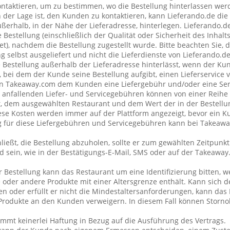
taktieren, um zu bestimmen, wo die Bestellung hinterlassen wer
n der Lage ist, den Kunden zu kontaktieren, kann Lieferando.de di
erhalb, in der Nähe der Lieferadresse, hinterlegen. Lieferando.
 Bestellung (einschließlich der Qualität oder Sicherheit des Inhalt
et), nachdem die Bestellung zugestellt wurde. Bitte beachten Sie, 
g selbst ausgeliefert und nicht die Lieferdienste von Lieferando.
e Bestellung außerhalb der Lieferadresse hinterlässt, wenn der Ku
 bei dem der Kunde seine Bestellung aufgibt, einen Lieferservice
n Takeaway.com dem Kunden eine Liefergebühr und/oder eine Se
ng anfallenden Liefer- und Servicegebühren können von einer Reih
t, dem ausgewählten Restaurant und dem Wert der in der Bestellu
se Kosten werden immer auf der Plattform angezeigt, bevor ein K
ng für diese Liefergebühren und Servicegebühren kann bei Takeaw
ließt, die Bestellung abzuholen, sollte er zum gewählten Zeitpunk
 sein, wie in der Bestätigungs-E-Mail, SMS oder auf der Takeawa
r Bestellung kann das Restaurant um eine Identifizierung bitten, 
 oder andere Produkte mit einer Altersgrenze enthält. Kann sich 
 oder erfüllt er nicht die Mindestaltersanforderungen, kann das 
rodukte an den Kunden verweigern. In diesem Fall können Storno
mt keinerlei Haftung in Bezug auf die Ausführung des Vertrags.