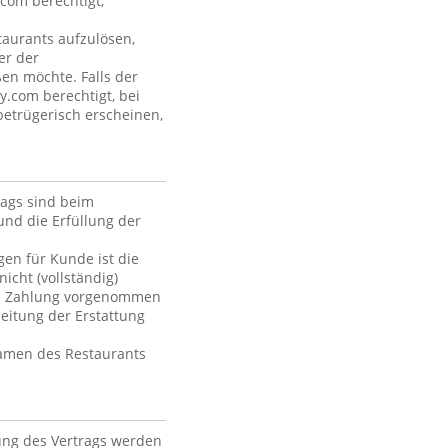
com berechtigt,
aurants aufzulösen,
er der
ßen möchte. Falls der
y.com berechtigt, bei
betrügerisch erscheinen,
rags sind beim
und die Erfüllung der
en für Kunde ist die
icht (vollständig)
die Zahlung vorgenommen
itung der Erstattung
Namen des Restaurants
ung des Vertrags werden