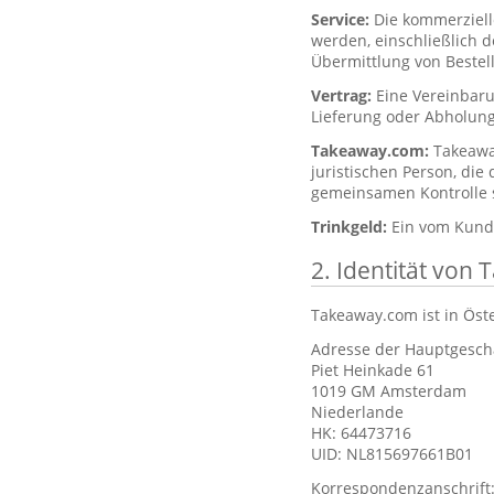
Service:
Die kommerziell
werden, einschließlich 
Übermittlung von Bestel
Vertrag:
Eine Vereinbar
Lieferung oder Abholung
Takeaway.com:
Takeawa
juristischen Person, die
gemeinsamen Kontrolle st
Trinkgeld:
Ein vom Kunde
2. Identität von
Takeaway.com ist in Öst
Adresse der Hauptgeschä
Piet Heinkade 61
1019 GM Amsterdam
Niederlande
HK: 64473716
UID: NL815697661B01
Korrespondenzanschrift