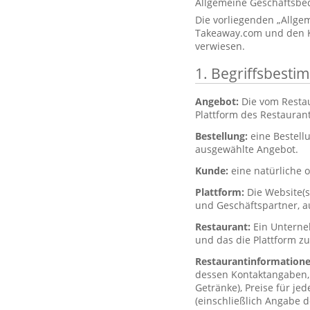
Allgemeine Geschäftsbe
Die vorliegenden „Allg
Takeaway.com und den K
verwiesen.
1. Begriffsbest
Angebot:
Die vom Resta
Plattform des Restaurant
Bestellung:
eine Bestell
ausgewählte Angebot.
Kunde:
eine natürliche o
Plattform:
Die Website(
und Geschäftspartner, a
Restaurant:
Ein Unterne
und das die Plattform z
Restaurantinformation
dessen Kontaktangaben, 
Getränke), Preise für je
(einschließlich Angabe d